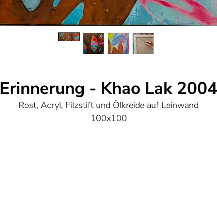
Erinnerung - Khao Lak 200
Rost, Acryl, Filzstift und Ölkreide auf Leinwand
100x100
Und wenn ein Lied meine Lippen verlässt,
Dann nur damit du Liebe empfängst.
Durch die Nacht und das dichteste geäst
Damit du keine Ängste mehr kennst
Sag ein kleines Stückchen Wahrheit
Sieh wie die Wüste lebt