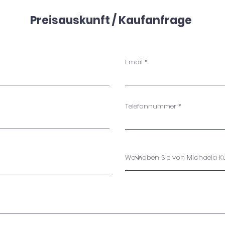
Schaff ein kleines bisschen Klarheit
Preisauskunft / Kaufanfrage
Und schau wie sich der Schleier hebt
Eine Wüste aus Beton und Asphalt
Doch sie lebt und öffnet einen Spalt
Der dir neues zeigt
Email
Zeigt das altes weicht
Auch wenn dein Schmerz bis an Den Himmel reicht
Und wenn ein Lied, meine Lippen verlässt,
Telefonnummer
Dann nur damit du Liebe empfängst
Durch die Nacht und das dichteste geäst
Damit du keine Ängste mehr kennst
Und wenn ein Lied, meine Lippen verlässt,
Dann nur damit du Liebe empfängst
Durch die Nacht und das dichteste geäst
Damit du keine Ängste mehr kennst
Dieses Lied ist nur für dich
Schön, wenn es dir gefällt