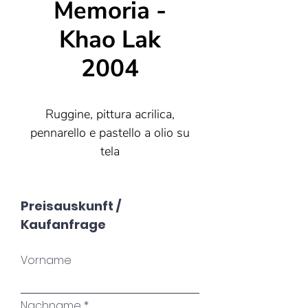
Memoria -
Khao Lak
2004
Ruggine, pittura acrilica,
pennarello e pastello a olio su
tela
100x100
Preisauskunft /
Kaufanfrage
E quando una canzone esce
Vorname
dalle mie labbra,
Solo allora potrai ricevere
Nachname