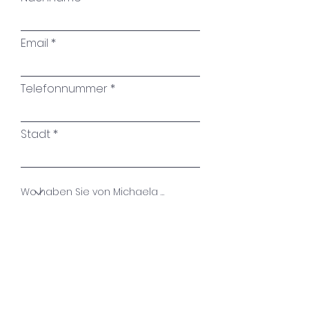
amore.
Email
Attraverso la notte e i rami più
densi
Telefonnummer
Affinché tu non conosca più
alcuna paura
Stadt
Racconta un po' di verità
Guarda come vive il deserto
Name des Kunstwerkes
Crea un po' di chiarezza
E guarda come si solleva il
Ihre Nachricht
velo.