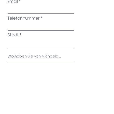
Email
Poi scambiamo il vecchio
sangue
per il vino nuovo.
Telefonnummer
E se siamo ben riposati,
Poi andremo a dormire.
Stadt
Spesso una pancia grande è
molto utile,
per sopravvivere alla notte.
La giovane terra si apre,
Rinfresca l'erba fresca.
Name des Kunstwerkes
E allora, lo so, allora mi amerai.
eccessivamente.
Quanto facilmente, mia cara,
Ihre Nachricht
si dorme troppo,
quando non vi piacete poi così
tanto.
La vita dura