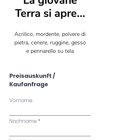
La giovane
Terra si apre...
Acrilico, mordente, polvere di
pietra, cenere, ruggine, gesso
e pennarello su tela
80x80
Preisauskunft /
Kaufanfrage
Su cosa splende il sole oggi?
Vorname
Cosa ci trattiene?
Sono seduto qui da secoli
Il sud è alle loro spalle.
Nachname
È bello sdraiarsi lì sotto le viti,
e il calore ci avvolge.