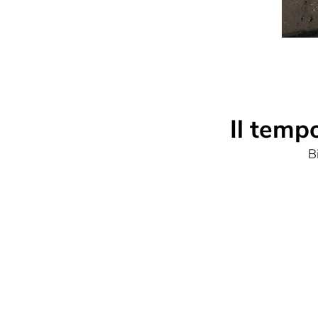
Il temp
B