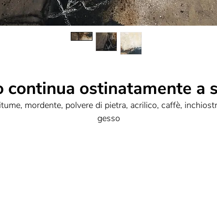
o continua ostinatamente a s
itume, mordente, polvere di pietra, acrilico, caffè, inchiostr
gesso
60x60
Il tempo continua ostinatamente a scorrere,
Il futuro diventa passato.
Da un grande bacino idrico