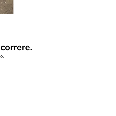
correre.
o,