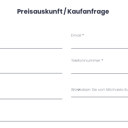
L'uno si mescola all'altro, anno dopo anno.
Preisauskunft / Kaufanfrage
Guglielmo Busch
Email
Telefonnummer