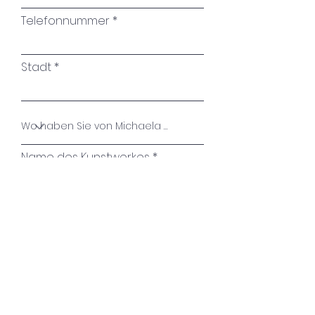
passa. E cosa potrebbe
Telefonnummer
succedere se non
raccogliessimo i fiori, ma li
Stadt
guardassimo semplicemente
crescere? Anche in
quest'opera ho catturato la
tensione tra transitorietà e
vitalità con colori vivaci e
Name des Kunstwerkes
forme dinamiche. L'intento è
ricordare agli spettatori che il
cambiamento è inevitabile e
Ihre Nachricht
che la bellezza risiede nella
trasformazione.
I fiori della primavera sono i
sogni dell'inverno. Khalil
Absenden