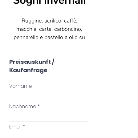
Sogni invernali
Ruggine, acrilico, caffè,
macchia, carta, carboncino,
pennarello e pastello a olio su
tela
Preisauskunft /
100x100
Kaufanfrage
Vorname
I fiori raccolti appassiscono,
eppure sono bellissimi. Non
possiamo raccoglierli in
Nachname
inverno; allora rimangono un
sogno. Anche qui la
Email
transitorietà ha il suo lato
positivo, perché ogni inverno