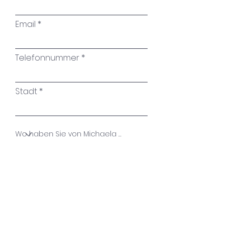
mia -
Rami miseri e radi
Email
Si erge sopra il suo tronco
E lo tiene vicino alla vita.
Telefonnummer
D'estate, il pugno veloce
Il fulmine segò il suo tronco a
Stadt
metà,
E venti tempestosi che
ruggivano in autunno,
Le ultime forze erano state
spazzate via.
Name des Kunstwerkes
Gli altri alberi sono forti e saldi
E coraggiosamente attorno a
Ihre Nachricht
questo storpio.
Il midollo sano canta dentro di