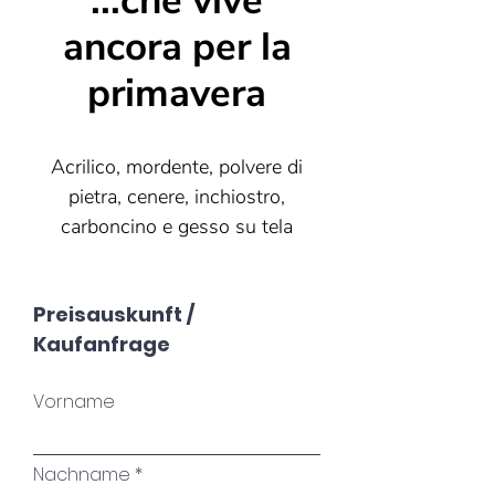
...che vive
ancora per la
primavera
Acrilico, mordente, polvere di
pietra, cenere, inchiostro,
carboncino e gesso su tela
80x80
Preisauskunft /
Kaufanfrage
Alfons Petzold (1882-1923)
Vorname
Albero in inverno
C'è un albero davanti a casa
Nachname